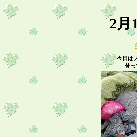
2月
今日は
使っ