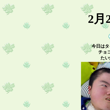
2月
今日はタ
チョ
たい