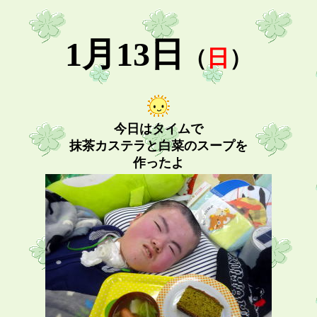
1月13日
（
日
）
今日はタイムで
抹茶カステラと白菜のスープを
作ったよ