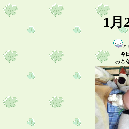
1月
と
今
おと