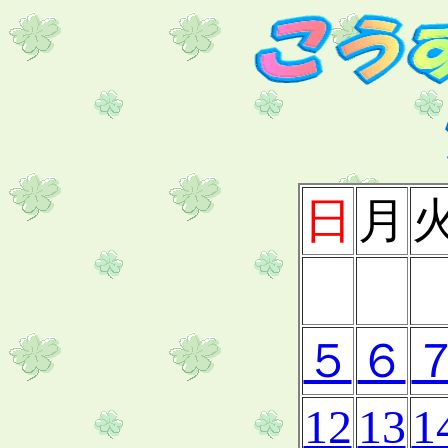
日
月
５
６
12
13
1