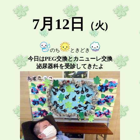
7月12日
（火)
のち
ときどき
今日はPEG交換とカニューレ交換
泌尿器科を受診してきたよ