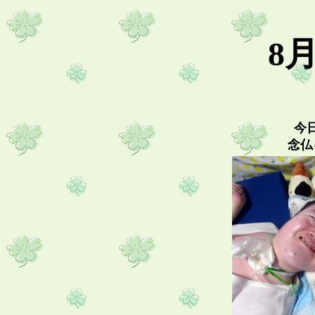
8
今
念仏