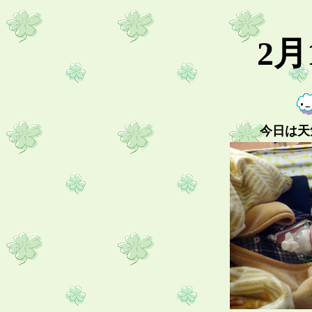
2月
今日は天