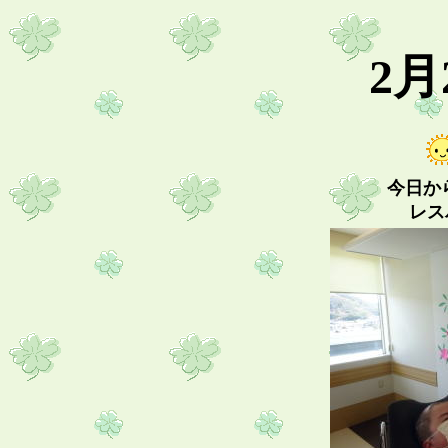
2月
今日か
レス